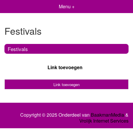
Menu +
Festivals
Festivals
Link toevoegen
Link toevoegen
Copyright © 2025 Onderdeel van
BaakmanMedia
&
Vrolijk Internet Services